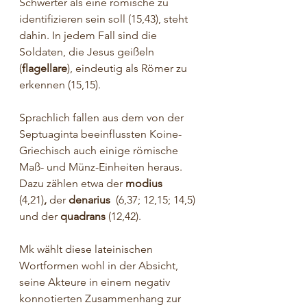
Schwerter als eine römische zu 
identifizieren sein soll (15,43), steht 
dahin. In jedem Fall sind die 
Soldaten, die Jesus geißeln 
(
flagellare
), eindeutig als Römer zu 
erkennen (15,15).
Sprachlich fallen aus dem von der 
Septuaginta beeinflussten Koine-
Griechisch auch einige römische 
Maß- und Münz-Einheiten heraus. 
Dazu zählen etwa der 
modius 
(4,21)
,
 der 
denarius 
 (6,37; 12,15; 14,5) 
und der 
quadrans
 (12,42).
Mk wählt diese lateinischen 
Wortformen wohl in der Absicht, 
seine Akteure in einem negativ 
konnotierten Zusammenhang zur 