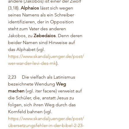
andere (Jakobos) ist einer der Zwölf 
(3,18). 
Alphaios
 lässt sich wegen 
seines Namens als ein Schreiber 
identifizieren, der in Opposition 
steht zum Vater des anderen 
Jakobos, zu 
Zebedaios
. Denn deren 
beider Namen sind Hinweise auf 
das Alphabet (vgl. 
https://www.skandaljuenger.de/post/
wer-war-der-levi-des-mk
).
2,23     Die vielfach als Latinismus 
bezeichnete Wendung 
Weg 
machen
 (vgl. iter facere) verweist auf 
die Schüler, die, anstatt Jesus zu 
folgen, sich ihren Weg durch das 
Kornfeld bahnen (vgl. 
https://www.skandaljuenger.de/post/
übersetzungsfehler-in-der-bibel-2-23-