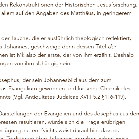
en Rekonstruktionen der Historischen Jesusforschung. 
allem auf den Angaben des Matthäus, in geringerem 
der Tauche, die er ausführlich theologisch reflektiert, 
s Johannes, geschweige denn dessen Titel 
der 
hen ist Mk also der erste, der von ihm erzählt. Deshalb 
ungen von ihm abhängig sein. 
Josephus, der sein Johannesbild aus dem zum 
 Lukas-Evangelium gewonnen und für seine Chronik des 
te (Vgl. Antiquitates Judaicae XVIII 5,2 §116-119). 
n Darstellungen der Evangelien und des Josephus aus den
eressen resultieren, würde sich die Frage erübrigen, 
rfügung hatten. Nichts weist darauf hin, dass es 
hl-Traditionen über Johannes gegeben haben muss.