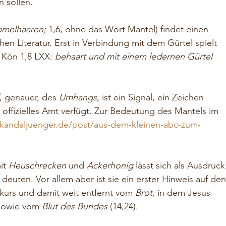
n sollen.
amelhaaren; 
1,6, ohne das Wort Mantel) findet einen 
en Literatur. Erst in Verbindung mit dem Gürtel spielt 
2 Kön 1,8 LXX: 
behaart und mit einem ledernen Gürtel 
, genauer, des 
Umhangs,
 ist ein Signal, ein Zeichen 
 offizielles Amt verfügt. Zur Bedeutung des Mantels im 
skandaljuenger.de/post/aus-dem-kleinen-abc-zum-
t 
Heuschrecken 
und 
Ackerhonig 
lässt sich als Ausdruck
euten. Vor allem aber ist sie ein erster Hinweis auf den
rs und damit weit entfernt vom 
Brot
, in dem Jesus 
sowie vom 
Blut des Bundes
 (14,24).