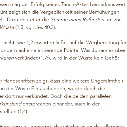
en mag der Erfolg seines Tauch-Aktes bemerkenswert 
üre zeigt sich die Vergeblichkeit seiner Bemühungen, 
lt. Dazu deutet er die 
Stimme eines Rufenden
 um zur 
 Wüste
 (1,3; vgl. Jes 40,3).
t nicht, wie 1,2 erwarten ließe, auf die Wegbereitung für
ndern auf eine irritierende Pointe: Was Johannes über 
rkeren
 verkündet (1,7f), wird in der Wüste kein Gehör 
 Handschriften zeigt, dass eine weitere Ungereimtheit 
 in der Wüste Eintauchenden, wurde durch die 
der dort nur verkündet. Doch die beiden parallelen 
rkündend
 entsprechen einander, auch in der 
tellten (1,4).
Wort (
, egeneto), das wiederum an das allererste 
ἐγένετο