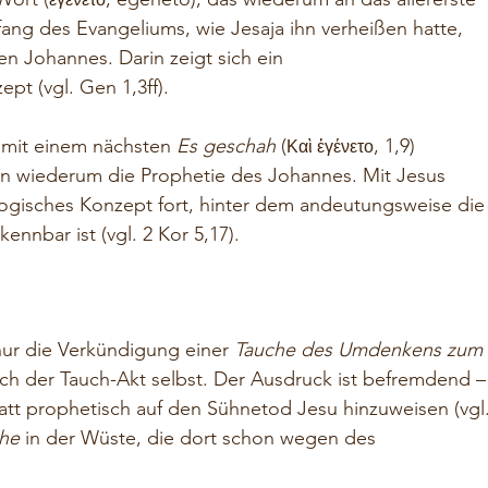
fang des Evangeliums, wie Jesaja ihn verheißen hatte, 
n Johannes. Darin zeigt sich ein 
t (vgl. Gen 1,3ff). 
 mit einem nächsten 
Es geschah
 (
, 1,9) 
Καὶ ἐγένετο
arin wiederum die Prophetie des Johannes. Mit Jesus 
ogisches Konzept fort, hinter dem andeutungsweise die
nnbar ist (vgl. 2 Kor 5,17).
 nur die Verkündigung einer 
Tauche des Umdenkens zum 
ch der Tauch-Akt selbst. Der Ausdruck ist befremdend –
tatt prophetisch auf den Sühnetod Jesu hinzuweisen (vgl.
he
 in der Wüste, die dort schon wegen des 