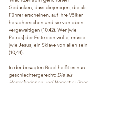
Gedanken, dass diejenigen, die als 
Führer erscheinen, auf ihre Völker 
herabherrschen und sie von oben 
vergewaltigen (10,42). Wer [wie 
Petros] der Erste sein wolle, müsse 
[wie Jesus] ein Sklave von allen sein 
(10,44).
In der besagten Bibel heißt es nun 
geschlechtergerecht: 
Die als 
Herrscherinnen und Herrscher über 
die Völker gelten, herrschen mit 
Gewalt über sie, und ihre Anführer 
missbrauchen ihre Amtsgewalt über 
sie.
Die Frage ist freilich nicht, wie 
gerecht es ist, wenn in der 