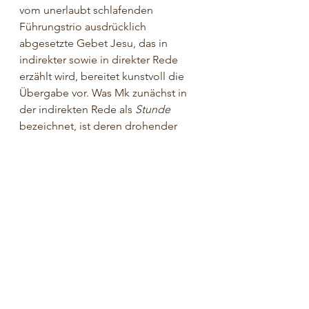
vom unerlaubt schlafenden 
Führungstrio ausdrücklich 
abgesetzte Gebet Jesu, das in 
indirekter sowie in direkter Rede 
erzählt wird, bereitet kunstvoll die 
Übergabe vor. Was Mk zunächst in 
der indirekten Rede als 
Stunde
bezeichnet, ist deren drohender 
Zeitpunkt und insofern von dem mit 
apokalyptischen Motiven 
dargestellten 
Tag
 des Todes zu 
unterscheiden.
Was er danach als 
Becher
 benennt, 
steht – anders als bei Matthäus – 
nicht etwa für den Leidenskelch, der 
an ihm vorübergehen möge, 
sondern für den Bund mit den 
Zwölfen, den Jesus weggenommen 