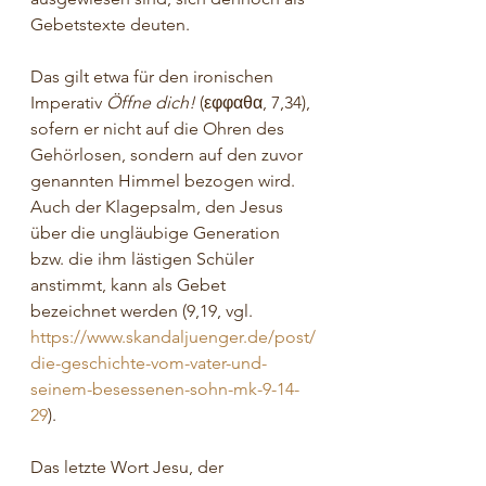
Gebetstexte deuten.
Das gilt etwa für den ironischen 
Imperativ 
Öffne dich!
 (
εφφαθα
, 7,34), 
sofern er nicht auf die Ohren des 
Gehörlosen, sondern auf den zuvor 
genannten Himmel bezogen wird. 
Auch der Klagepsalm, den Jesus 
über die ungläubige Generation 
bzw. die ihm lästigen Schüler 
anstimmt, kann als Gebet 
bezeichnet werden (9,19, vgl. 
https://www.skandaljuenger.de/post/
die-geschichte-vom-vater-und-
seinem-besessenen-sohn-mk-9-14-
29
).
Das letzte Wort Jesu, der 