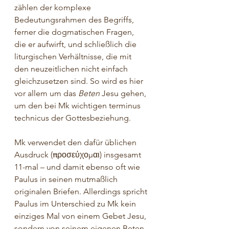
zählen der komplexe 
Bedeutungsrahmen des Begriffs, 
ferner die dogmatischen Fragen, 
die er aufwirft, und schließlich die 
liturgischen Verhältnisse, die mit 
den neuzeitlichen nicht einfach 
gleichzusetzen sind. So wird es hier 
vor allem um das 
Beten
 Jesu gehen, 
um den bei Mk wichtigen terminus 
technicus der Gottesbeziehung.
Mk verwendet den dafür üblichen 
Ausdruck (
π
ροσεύχο
μ
αι
) insgesamt 
11-mal – und damit ebenso oft wie 
Paulus in seinen mutmaßlich 
originalen Briefen. Allerdings spricht 
Paulus im Unterschied zu Mk kein 
einziges Mal von einem Gebet Jesu, 
sondern von seinem eigenen Beten 