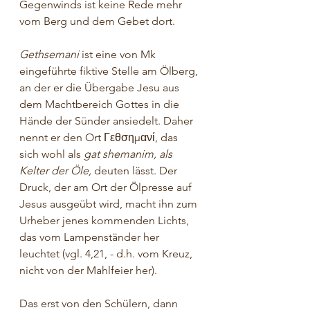
Gegenwinds ist keine Rede mehr 
vom Berg und dem Gebet dort.
Gethsemani
 ist eine von Mk 
eingeführte fiktive Stelle am Ölberg, 
an der er die Übergabe Jesu aus 
dem Machtbereich Gottes in die 
Hände der Sünder ansiedelt. Daher 
nennt er den Ort 
Γεθση
μ
ανί,
 das 
sich wohl als 
gat shemanim, als 
Kelter der Öle, 
deuten lässt. Der 
Druck, der am Ort der Ölpresse auf 
Jesus ausgeübt wird, macht ihn zum 
Urheber jenes kommenden Lichts, 
das vom Lampenständer her 
leuchtet (vgl. 4,21, - d.h. vom Kreuz, 
nicht von der Mahlfeier her).
Das erst von den Schülern, dann 